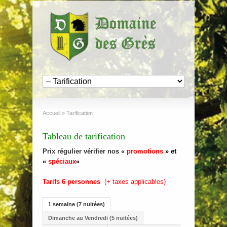
Accueil
»
Tarification
Tableau de tarification
Prix régulier vérifier nos «
promotions
» et
«
spéciaux
«
Tarifs 6 personnes
(+ taxes applicables)
1 semaine (7 nuitées)
Dimanche au Vendredi (5 nuitées)