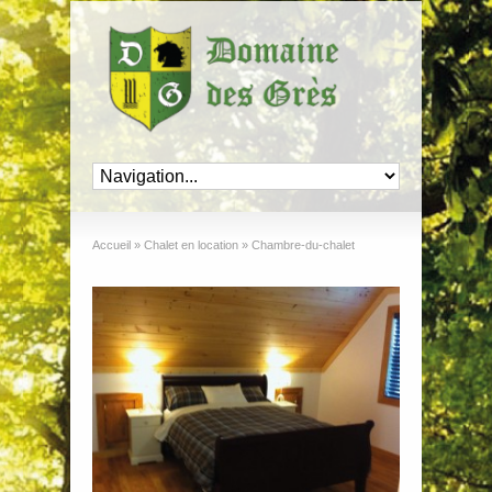
Accueil
»
Chalet en location
»
Chambre-du-chalet